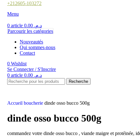
+212605-103272
Menu
0
article
0.00
د.م.
Parcourir les catégories
Nouveautés
Qui sommes-nous
Contact
0
Wishlist
Se Connecter / S'Inscrire
0
article
0.00
د.م.
Recherche
Accueil
boucherie
dinde osso bucco 500g
dinde osso bucco 500g
commandez votre dinde osso bucco , viande maigre et protéinée, idé