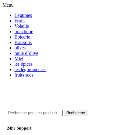
Menu
Légumes
Fruits
Volaille
boucherie
Épicerie
Boissons
olives
huile d’olive
Miel
les épices
les légumineuses
fruits secs
Profitez de nos offres exclusives en livraison partout à Marrackech 
Blog
Contact
Recherche
24hr Support