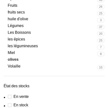
66
Fruits
26
fruits secs
25
huile d'olive
3
Légumes
37
Les Boissons
20
les épices
25
les légumineuses
7
Miel
8
olives
8
Volaille
10
État des stocks
En vente
En stock