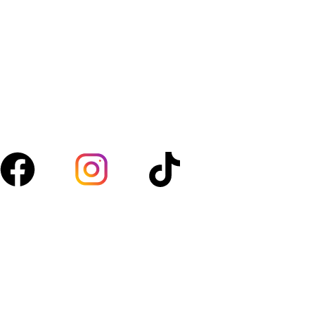
Amanfresh.ma est une marque marocaine,basée à
Marrakech spécialisée dans la vente de légumes, fruits,
volaille, boucherie et d’épicerie. Nous sélectionnons des
produits de qualité pour vous garantir fraîcheur au
quotidien.
Suivez-nous :
Acces rapide
Boutique
À propos
Blog
Contact