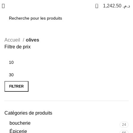
56
1,242.50
د.م.
Accueil
olives
Filtre de prix
FILTRER
Catégories de produits
boucherie
24
Épicerie