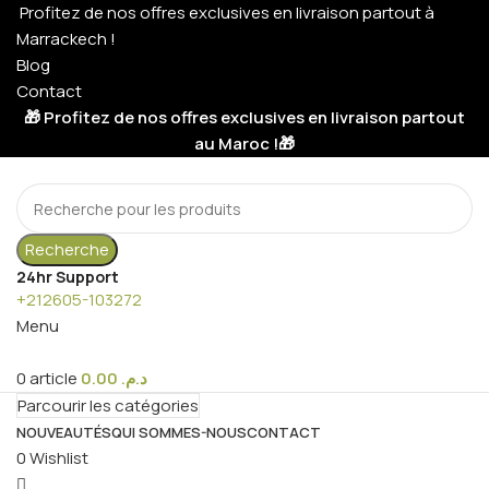
Profitez de nos offres exclusives en livraison partout à
Marrackech !
Blog
Contact
🎁 Profitez de nos offres exclusives en livraison partout
au Maroc !🎁
Recherche
24hr Support
+212605-103272
Menu
0
article
0.00
د.م.
Parcourir les catégories
NOUVEAUTÉS
QUI SOMMES-NOUS
CONTACT
0
Wishlist