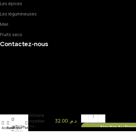
Les épices
Les légumineuses
Miel
Fruits secs
Contactez-nous
confiture
0
32.00
د.م.
abricotier
article
830g
Ajouter Au Pani
Accueil
Boutique
Mon compte
Panier