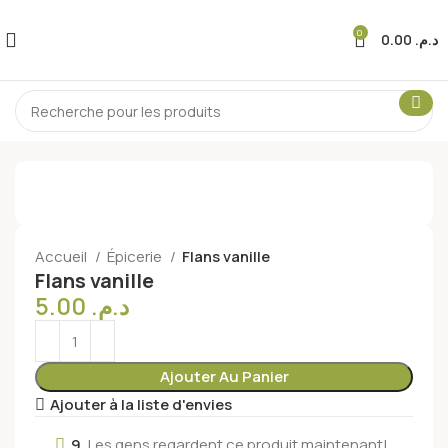
0
0.00
د.م.
Accueil
Épicerie
Flans vanille
Flans vanille
5.00
د.م.
Ajouter Au Panier
Ajouter à la liste d'envies
9
Les gens regardent ce produit maintenant!