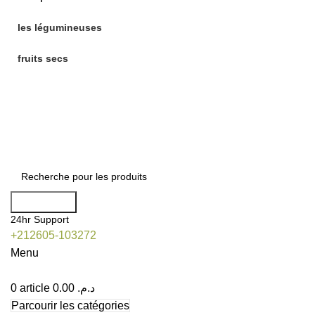
les légumineuses
fruits secs
Profitez de nos offres exclusives en livraison partout à Marra
Blog
Contact
🎁 P
Recherche
24hr Support
+212605-103272
Menu
0
article
0.00
د.م.
Parcourir les catégories