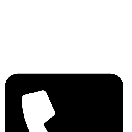
Huile d'olive
Les épices
Les légumineuses
Miel
Fruits secs
Contactez-nous