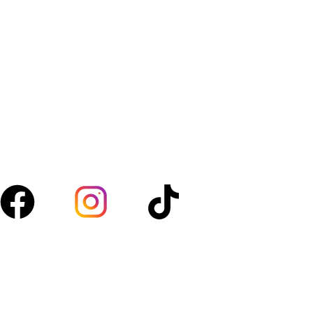
Amanfresh.ma est une marque marocaine,basée à
Marrakech spécialisée dans la vente de légumes, fruits,
volaille, boucherie et d’épicerie. Nous sélectionnons des
produits de qualité pour vous garantir fraîcheur au
quotidien.
Suivez-nous :
Acces rapide
Boutique
À propos