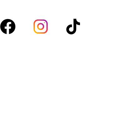
quotidien.
Suivez-nous :
Acces rapide
Boutique
À propos
Blog
Contact
Mon compte
Politique de confidentialité
Politique de retour et échanges
Catégories
Légumes