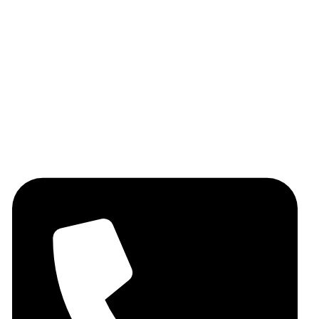
Huile d'olive
Les épices
Les légumineuses
Miel
Fruits secs
Contactez-nous