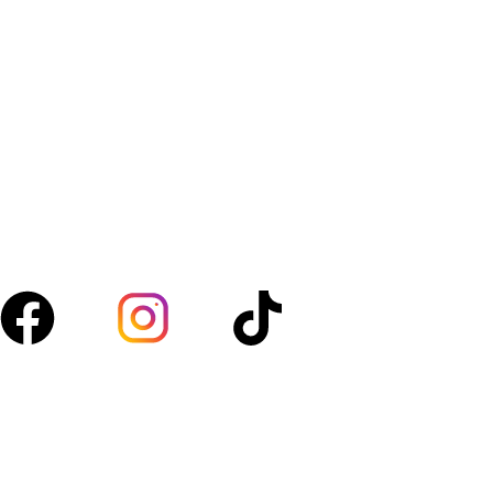
Amanfresh.ma est une marque marocaine,basée à
Marrakech spécialisée dans la vente de légumes, fruits,
volaille, boucherie et d’épicerie. Nous sélectionnons des
produits de qualité pour vous garantir fraîcheur au
quotidien.
Suivez-nous :
Acces rapide
Boutique
À propos