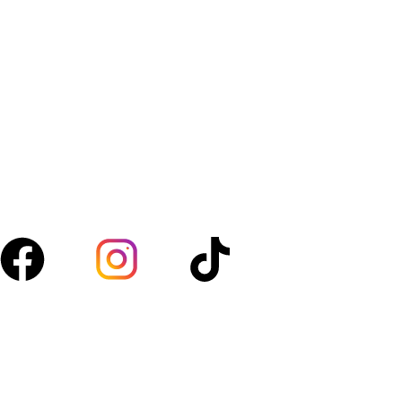
Amanfresh.ma est une marque marocaine,basée à
Marrakech spécialisée dans la vente de légumes, fruits,
volaille, boucherie et d’épicerie. Nous sélectionnons des
produits de qualité pour vous garantir fraîcheur au
quotidien.
Suivez-nous :
Acces rapide
Boutique
À propos