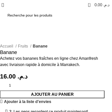
0
0.00
د.م.
Accueil
Fruits
Banane
Banane
Achetez vos bananes fraîches en ligne chez Amanfresh
avec livraison rapide à domicile à Marrakech.
16.00
د.م.
AJOUTER AU PANIER
Ajouter à la liste d'envies
2
Les gens regardent ce produit maintenant!