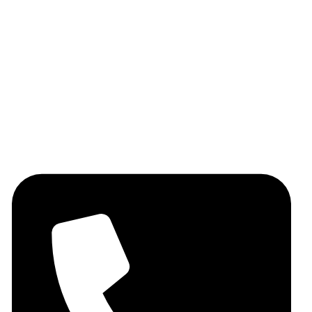
Huile d'olive
Les épices
Les légumineuses
Miel
Fruits secs
Contactez-nous