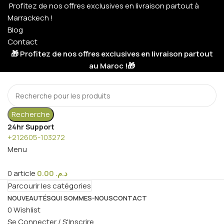
Profitez de nos offres exclusives en livraison partout à
Marrackech !
Blog
Contact
🎁 Profitez de nos offres exclusives en livraison partout
au Maroc !🎁
Recherche
24hr Support
+212605-103272
Menu
0
article
0.00
د.م.
Parcourir les catégories
NOUVEAUTÉS
QUI SOMMES-NOUS
CONTACT
0
Wishlist
Se Connecter / S'Inscrire