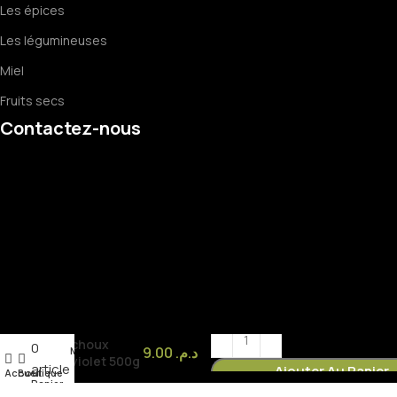
Les épices
Les légumineuses
Miel
Fruits secs
Contactez-nous
choux
0
9.00
د.م.
Mon compte
violet 500g
article
Ajouter Au Panier
Accueil
Boutique
Panier