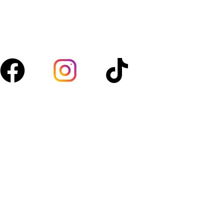
volaille, boucherie et d’épicerie. Nous sélectionnons des
produits de qualité pour vous garantir fraîcheur au
quotidien.
Suivez-nous :
Acces rapide
Boutique
À propos
Blog
Contact
Mon compte
Politique de confidentialité
Politique de retour et échanges