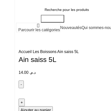
Profitez de nos offres exclusives en livraison partout à Marrackech !
Recherche
Nouveautés
Qui sommes-no
Parcourir les catégories
Accueil
Les Boissons
Ain saiss 5L
Ain saiss 5L
14.00
د.م.
Ajouter au panier