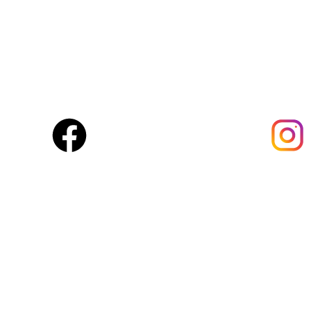
Sélection premium.
Amanfresh.ma est une marque marocaine,basée à Marra
qualité pour vous garantir fraîcheur au quotidien.
Suivez-nous :
Acces rapide
Boutique
À propos
Blog
Contact
Mon compte