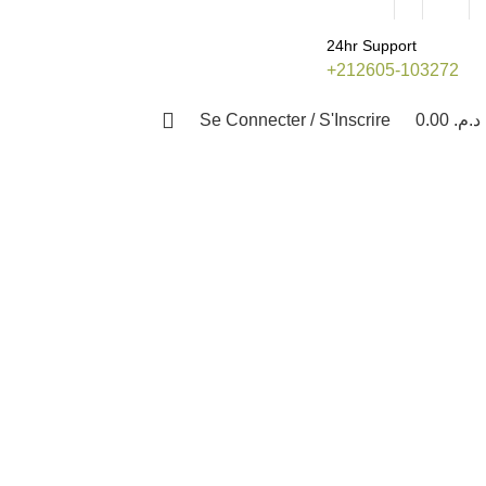
Blog
Contact
24hr Support
+212605-103272
Se Connecter / S'Inscrire
0.00
د.م.