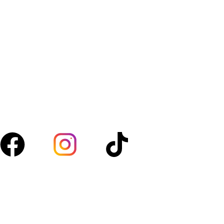
Amanfresh.ma est une marque marocaine,basée à
Marrakech spécialisée dans la vente de légumes, fruits,
volaille, boucherie et d’épicerie. Nous sélectionnons des
produits de qualité pour vous garantir fraîcheur au
quotidien.
Suivez-nous :
Acces rapide
Boutique
À propos