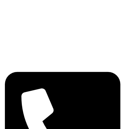
Huile d'olive
Les épices
Les légumineuses
Miel
Fruits secs
Contactez-nous