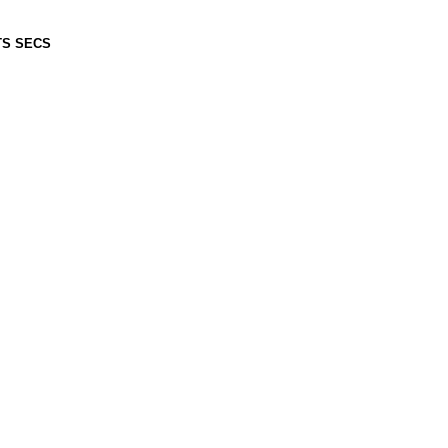
TS SECS
c !🎁