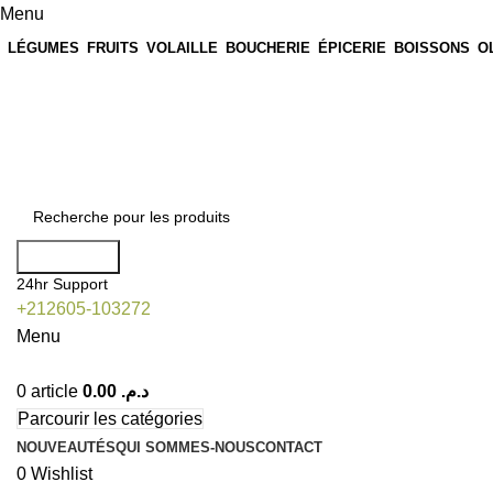
Menu
LÉGUMES
FRUITS
VOLAILLE
BOUCHERIE
ÉPICERIE
BOISSONS
O
Profitez de nos offres exclusives en livraison partout à Marra
Blog
Contact
🎁 P
Recherche
24hr Support
+212605-103272
Menu
0
article
0.00
د.م.
Parcourir les catégories
NOUVEAUTÉS
QUI SOMMES-NOUS
CONTACT
0
Wishlist