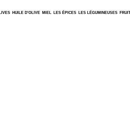
LIVES
HUILE D’OLIVE
MIEL
LES ÉPICES
LES LÉGUMINEUSES
FRUI
ckech !
rofitez de nos offres exclusives en livraison partout au Maro