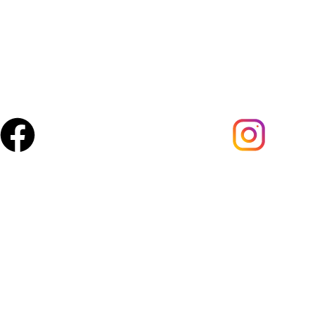
Sélection premium.
Amanfresh.ma est une marque marocaine,basée à Marrakech spécia
pour vous garantir fraîcheur au quotidien.
Suivez-nous :
Acces rapide
Boutique
À propos
Blog
Contact
Mon compte