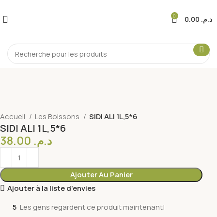
0
0.00
د.م.
Accueil
Les Boissons
SIDI ALI 1L,5*6
SIDI ALI 1L,5*6
38.00
د.م.
Ajouter Au Panier
Ajouter à la liste d'envies
5
Les gens regardent ce produit maintenant!