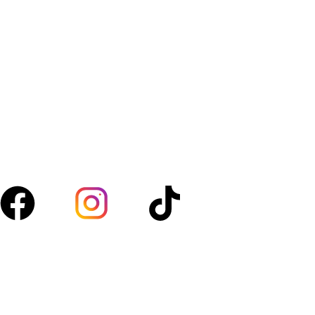
Amanfresh.ma est une marque marocaine,basée à
Marrakech spécialisée dans la vente de légumes, fruits,
volaille, boucherie et d’épicerie. Nous sélectionnons des
produits de qualité pour vous garantir fraîcheur au
quotidien.
Suivez-nous :
Acces rapide
Boutique
À propos