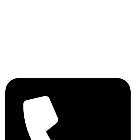
Huile d'olive
Les épices
Les légumineuses
Miel
Fruits secs
Contactez-nous