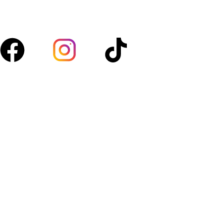
quotidien.
Suivez-nous :
Acces rapide
Boutique
À propos
Blog
Contact
Mon compte
Politique de confidentialité
Politique de retour et échanges
Catégories
Légumes