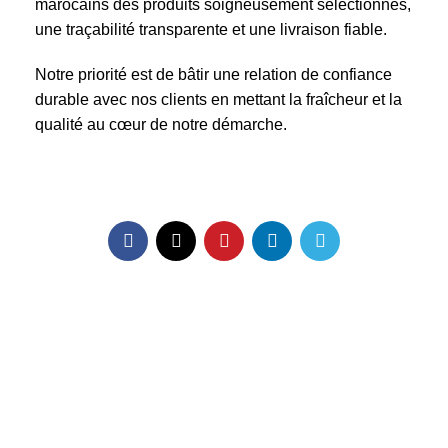
marocains des produits soigneusement sélectionnés,
une traçabilité transparente et une livraison fiable.
Notre priorité est de bâtir une relation de confiance
durable avec nos clients en mettant la fraîcheur et la
qualité au cœur de notre démarche.
Amanfresh.ma est une marque marocaine,basée à
Marrakech spécialisée dans la vente de légumes, fruits,
volaille, boucherie et d’épicerie. Nous sélectionnons des
produits de qualité pour vous garantir fraîcheur au